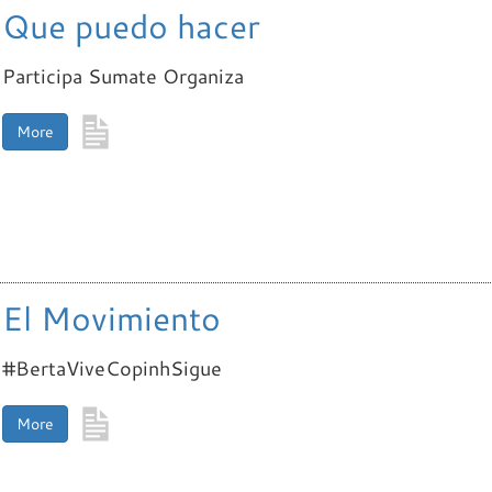
Que puedo hacer
Participa Sumate Organiza
More
El Movimiento
#BertaViveCopinhSigue
More