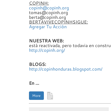
COPINH:
copinh@copinh.org
tomas@copinh.org
berta@copinh.org
BERTAVIVECOPINHSIGUE:
Agregar Tu Acción
NUESTRA
WEB:
está reactivada, pero todavia en constr
http://copinh.org/
BLOGS:
http://copinhonduras.blogspot.com/
En ...
More