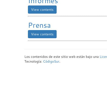
Informes
View contents
Prensa
View contents
Los contenidos de este sitio web están bajo una
Lic
Tecnología:
CódigoSur
.