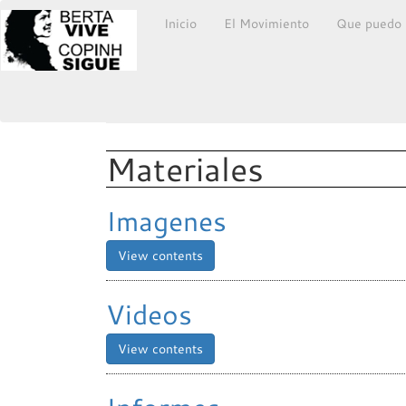
Inicio
El Movimiento
Que puedo 
Materiales
Imagenes
View contents
Videos
View contents