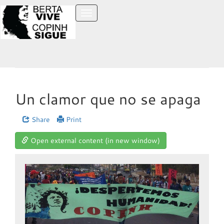
Toggle
navigation
Un clamor que no se apaga
Share
Print
Open external content (in new window)