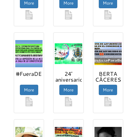
More
More
More
Caceres
week of
action
#FueraDESA
24'
BERTA
aniversario
CÁCERES
del
HUMAN
More
More
More
COPINH
RIGHTS
IN
HONDURA...