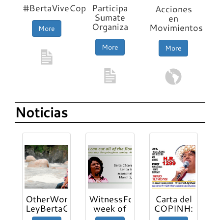
Movimiento
puedo
las
#BertaViveCopinhSigue
Participa
Acciones
hacer
acciónes
Sumate
en
Organiza
Movimientos
More
More
More
Noticias
OtherWorldsArePossible:
WitnessForPeace:
Carta del
LeyBertaCaceres
week of
COPINH:
action
Ley Berta