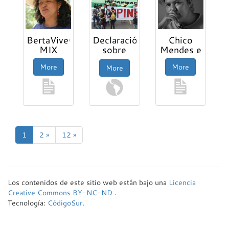
BertaViveCOPINHSigue-
Declaración
Chico
MIX
sobre
Mendes e
Convenio
Berta
More
More
More
y
Cáceres
Consulta
1
2 »
12 »
Los contenidos de este sitio web están bajo una
Licencia
Creative Commons BY-NC-ND
.
Tecnología:
CódigoSur
.